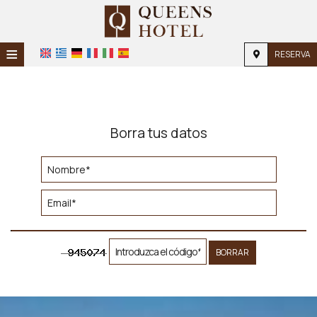
≡
RESERVA
Home
Ubicación
Borra tus datos
Alojamiento
Instalaciones
Galería
BORRAR